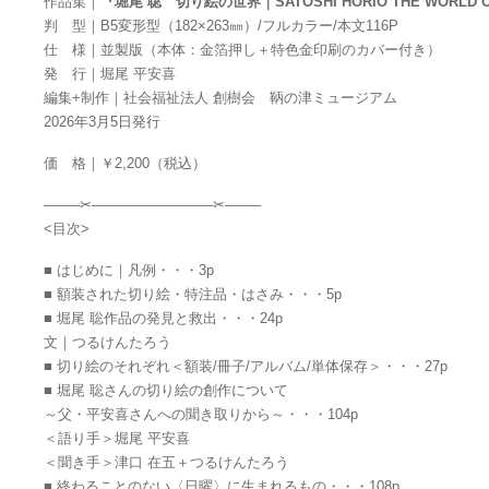
作品集｜
『堀尾 聡 切り絵の世界｜SATOSHI HORIO THE WORLD OF
判 型｜B5変形型（182×263㎜）/フルカラー/本文116P
仕 様｜並製版（本体：金箔押し＋特色金印刷のカバー付き）
発 行｜堀尾 平安喜
編集+制作｜社会福祉法人 創樹会 鞆の津ミュージアム
2026年3月5日発行
価 格｜￥2,200（税込）
——–✂————————–✂——–
<目次>
■ はじめに｜凡例・・・3p
■ 額装された切り絵・特注品・はさみ・・・5p
■ 堀尾 聡作品の発見と救出・・・24p
文｜つるけんたろう
■ 切り絵のそれぞれ＜額装/冊子/アルバム/単体保存＞・・・27p
■ 堀尾 聡さんの切り絵の創作について
～父・平安喜さんへの聞き取りから～・・・104p
＜語り手＞堀尾 平安喜
＜聞き手＞津口 在五＋つるけんたろう
■ 終わることのない〈日曜〉に生まれるもの・・・108p