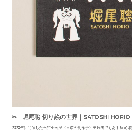
✂ 堀尾聡 切り絵の世界｜SATOSHI HORIO TH
2023年に開催した当館企画展《日曜の制作学》出展者でもある堀尾 聡