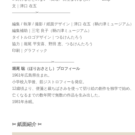
文｜津口 在五
——————✂————————
編集 / 執筆 / 撮影 / 紙面デザイン｜津口 在五（鞆の津ミュージアム）
編集補助｜三宅 良子（鞆の津ミュージアム）
タイトルロゴデザイン｜つるけんたろう
協力｜堀尾 平安喜、野田 恵、つるけんたろう
印刷｜グラフィック
——————————✂—————
堀尾 聡（ほりおさとし）プロフィール
1961年広島県生まれ。
小学校入学後、筋ジストロフィーを発症。
12歳頃より、便箋と裁ちばさみを使って切り絵の創作を独学で始め、
亡くなるまでの数年間で無数の作品を生み出した。
1981年永眠。
✂ 紙面紹介 ✂