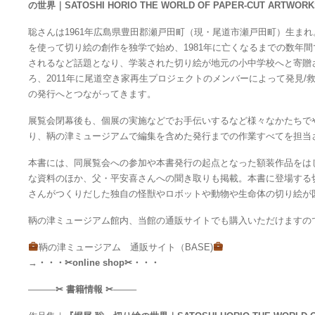
の世界｜SATOSHI HORIO THE WORLD OF PAPER-CUT ARTWOR
聡さんは1961年広島県豊田郡瀬戸田町（現・尾道市瀬戸田町）生ま
を使って切り絵の創作を独学で始め、1981年に亡くなるまでの数年
されるなど話題となり、学装された切り絵が地元の小中学校へと寄贈
ろ、2011年に尾道空き家再生プロジェクトのメンバーによって発見
の発行へとつながってきます。
展覧会閉幕後も、個展の実施などでお手伝いするなど様々なかたちで
り、鞆の津ミュージアムで編集を含めた発行までの作業すべてを担当
本書には、同展覧会への参加や本書発行の起点となった額装作品をは
な資料のほか、父・平安喜さんへの聞き取りも掲載。本書に登場する切
さんがつくりだした独自の怪獣やロボットや動物や生命体の切り絵が
鞆の津ミュージアム館内、当館の通販サイトでも購入いただけますの
鞆の津ミュージアム 通販サイト（BASE)
→
・・・✂online shop✂・・・
———
✂ 書籍情報 ✂
——–