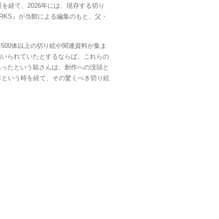
を経て、2026年には、現存する切り
RTWORKS』が当館による編集のもと、父・
00体以上の切り絵や関連資料が集ま
強いられていたとするならば、これらの
あったという聡さんは、創作への没頭と
年という時を経て、その驚くべき切り絵