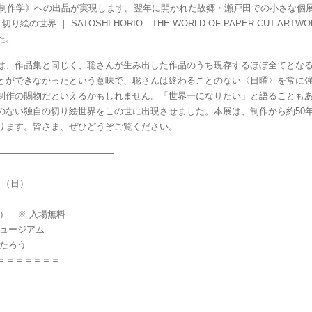
の制作学》への出品が実現します。翌年に開かれた故郷・瀬戸田での小さな個展
の世界 ｜ SATOSHI HORIO THE WORLD OF PAPER-CUT A
た。
、作品集と同じく、聡さんが生み出した作品のうち現存するほぼ全てとなる5
とができなかったという意味で、聡さんは終わることのない〈日曜〉を常に
制作の賜物だといえるかもしれません。「世界一になりたい」と語ることも
のない独自の切り絵世界をこの世に出現させました。本展は、制作から約50
ります。皆さま、ぜひどうぞご覧ください。
―――――――――――――
7日（日）
） ※ 入場無料
ミュージアム
んたろう
＝＝＝＝＝＝＝