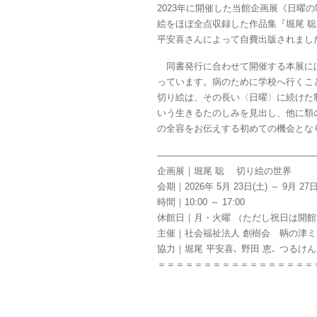
2023年に開催した当館企画展《日曜
絵をほぼ全点収録した作品集『堀尾 聡 切り絵
平安喜さんによって自費出版されまし
同書発行に合わせて開催する本展には
っています。病のために学校へ行くこ
切り絵は、その長い〈日曜〉に続けた
いう生きるたのしみを見出し、他に類
の全容をお伝えする初めての機会とな
―――――――――――――――――
企画展｜堀尾 聡 切り絵の世界
会期｜2026年 5月 23日(土) ～ 9月 2
時間｜10:00 ～ 17:00
休館日｜月・火曜 （ただし祝日は開館
主催｜社会福祉法人 創樹会 鞆の津
協力｜堀尾 平安喜､ 野田 恵､ つるけ
＝＝＝＝＝＝＝＝＝＝＝＝＝＝＝＝＝