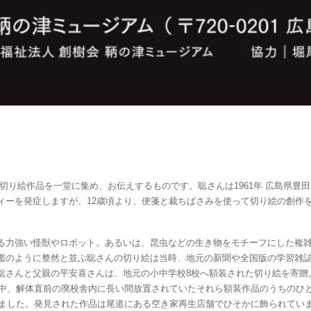
切り絵作品を一堂に集め、お伝えするものです。聡さんは1961年 広島県豊
ィーを発症しますが、12歳頃より、便箋と裁ちばさみを使って切り絵の創作を
力強い怪獣やロボット。あるいは、昆虫などの生き物をモチーフにした複雑
鑑のように整然と並ぶ聡さんの切り絵は当時、地元の新聞や全国版の学習雑誌に
聡さんと父親の平安喜さんは、地元の小中学校8校へ額装された切り絵を寄贈
れる中、解体直前の廃校舎内に長い間放置されていたそれら額装作品のうちのひ
されました。発見された作品は尾道にある空き家再生店舗でひそかに飾られてい