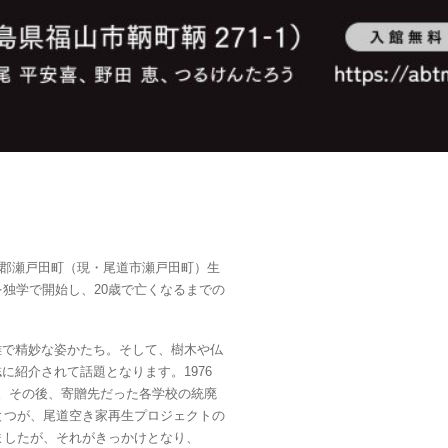
田郡瀬戸田町（現・尾道市瀬戸田町）生
独学で開始し、20歳で亡くなるまでの
で精妙な姿かたち。そして、樹木や仏
紹介されて話題となります。1976
。その後、寄贈先だった各学校の統廃
とつが、尾道空き家再生プロジェクトの
ましたが、それがきっかけとなり、