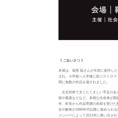
《 ごあいさつ 》
本展は、堀尾 聡さんが生前に創作した
まれ。小学校へ入学後に筋ジストロフ
間に無数の作品を遺されました。
左右対称で太くたくましい手足のある
様や鳳凰などなど。多様な生命体が図
年、町長から作品寄贈の依頼を受けた
合や解体が1990年代以降に進めら
メンバーによって2011年に救い出